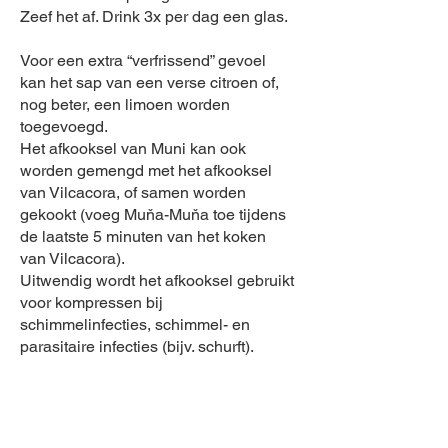
Zeef het af. Drink 3x per dag een glas.
Voor een extra “verfrissend” gevoel
kan het sap van een verse citroen of,
nog beter, een limoen worden
toegevoegd.
Het afkooksel van Muni kan ook
worden gemengd met het afkooksel
van Vilcacora, of samen worden
gekookt (voeg Muňa-Muňa toe tijdens
de laatste 5 minuten van het koken
van Vilcacora).
Uitwendig wordt het afkooksel gebruikt
voor kompressen bij
schimmelinfecties, schimmel- en
parasitaire infecties (bijv. schurft).
Het heeft een aangename,
mentholachtige smaak.
LEUK WEETJE: