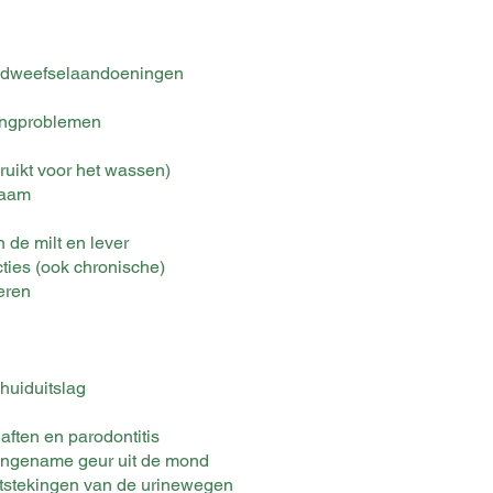
indweefselaandoeningen
gangproblemen
ruikt voor het wassen)
haam
de milt en lever
ties (ook chronische)
eren
huiduitslag
aften en parodontitis
angename geur uit de mond
ntstekingen van de urinewegen