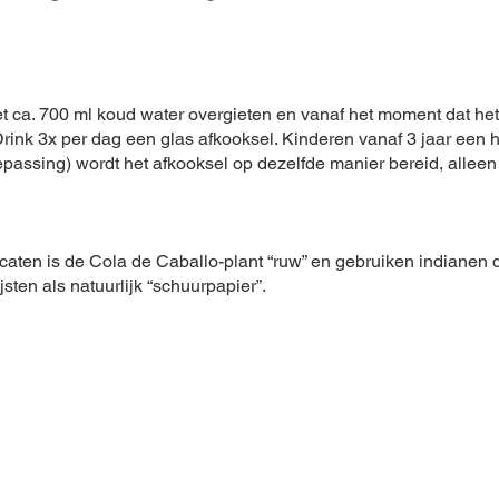
et ca. 700 ml koud water overgieten en vanaf het moment dat he
 Drink 3x per dag een glas afkooksel. Kinderen vanaf 3 jaar een h
epassing) wordt het afkooksel op dezelfde manier bereid, alleen
icaten is de Cola de Caballo-plant “ruw” en gebruiken indiane
sten als natuurlijk “schuurpapier”.