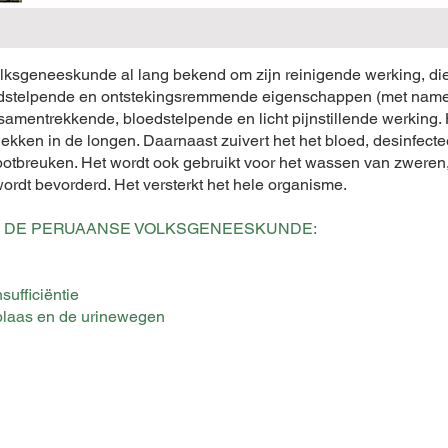
olksgeneeskunde al lang bekend om zijn reinigende werking, di
bloedstelpende en ontstekingsremmende eigenschappen (met nam
samentrekkende, bloedstelpende en licht pijnstillende werking. H
kken in de longen. Daarnaast zuivert het het bloed, desinfect
 botbreuken. Het wordt ook gebruikt voor het wassen van zwer
ordt bevorderd. Het versterkt het hele organisme.
IN DE PERUAANSE VOLKSGENEESKUNDE:
sufficiëntie
eblaas en de urinewegen