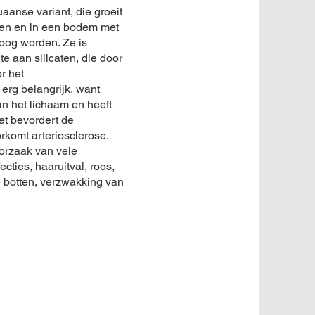
aanse variant, die groeit
den en in een bodem met
hoog worden. Ze is
e aan silicaten, die door
r het
erg belangrijk, want
n het lichaam en heeft
et bevordert de
rkomt arteriosclerose.
oorzaak van vele
ties, haaruitval, roos,
e botten, verzwakking van