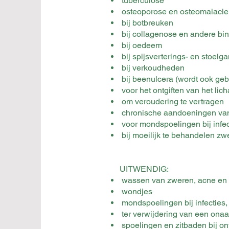
tuberculose
osteoporose en osteomalacie
bij botbreuken
bij collagenose en andere b
bij oedeem
bij spijsverterings- en stoel
bij verkoudheden
bij beenulcera (wordt ook geb
voor het ontgiften van het lic
om veroudering te vertragen
chronische aandoeningen van 
voor mondspoelingen bij infec
bij moeilijk te behandelen zw
UITWENDIG:
wassen van zweren, acne en 
wondjes
mondspoelingen bij infecties, 
ter verwijdering van een ona
spoelingen en zitbaden bij o